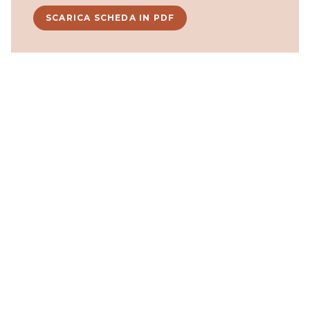
SCARICA SCHEDA IN PDF
OFFRIAMO SOLUZIONI DI
CARTE SU MISURA CON
GRAMMATURE DA 20 A 150
G/M2
Attrezziamo le nostre macchine con caratteristiche