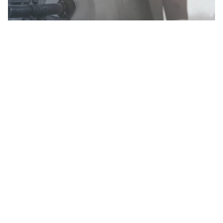
CARTIERE ERMOLLI S.P.A.
Via G. Ermolli, 62
33015 Moggio Udinese (Ud) Italy
Tel. +
39 0433 5553
info@ermolli.it
www.ermolli.it