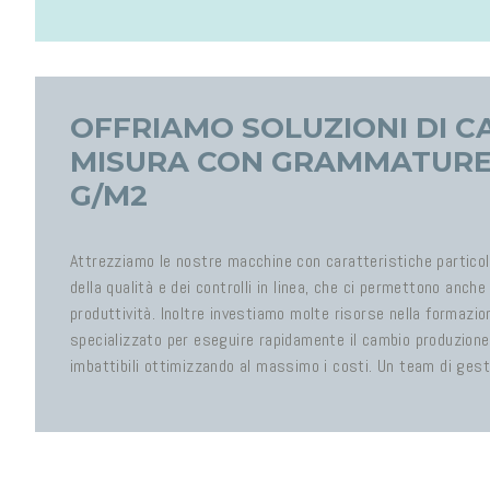
OFFRIAMO SOLUZIONI DI C
MISURA CON GRAMMATURE D
G/M2
Attrezziamo le nostre macchine con caratteristiche particol
della qualità e dei controlli in linea, che ci permettono anch
produttività. Inoltre investiamo molte risorse nella formazi
specializzato per eseguire rapidamente il cambio produzion
imbattibili ottimizzando al massimo i costi. Un team di gestio